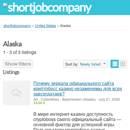
shortjobcompany
»
United States
»
Alaska
Alaska
1 - 3 of 3 listings
Show filters
Sort by:
Newly listed
Listings
Почему зеркала официального сайта
криптобосс казино незаменимы для всех
завсегдатаев?
Art - Collectibles
-
Baschleiden (Alaska)
-
July 21, 2026
33.00 €
В мире интернет-казино доступность
cryptoboss casino официальный сайта —
основной фактор для успешной игры.
Пользователи криптобосс казино