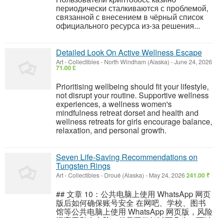
периодически сталкиваются с проблемой,
связанной с внесением в чёрный список
официального ресурса из-за решения...
Detailed Look On Active Wellness Escape
Art - Collectibles
-
North Windham (Alaska)
-
June 24, 2026
71.00 £
Prioritising wellbeing should fit your lifestyle,
not disrupt your routine. Supportive wellness
experiences, a wellness women's
mindfulness retreat dorset and health and
wellness retreats for girls encourage balance,
relaxation, and personal growth.
Seven Life-Saving Recommendations on
Tungsten Rings
Art - Collectibles
-
Droué (Alaska)
-
May 24, 2026
241.00 ₹
## 文章 10：公共电脑上使用 WhatsApp 网页
版后如何确保账号安全 在网吧、学校、图书
馆等公共电脑上使用 WhatsApp 网页版，风险