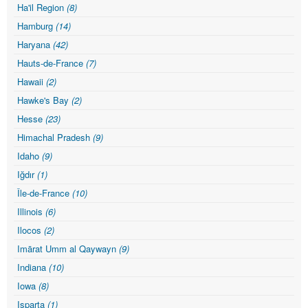
Ha'il Region
(8)
Hamburg
(14)
Haryana
(42)
Hauts-de-France
(7)
Hawaii
(2)
Hawke's Bay
(2)
Hesse
(23)
Himachal Pradesh
(9)
Idaho
(9)
Iğdır
(1)
Île-de-France
(10)
Illinois
(6)
Ilocos
(2)
Imārat Umm al Qaywayn
(9)
Indiana
(10)
Iowa
(8)
Isparta
(1)