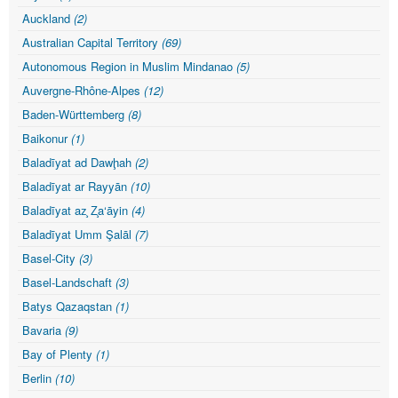
Auckland
(2)
Australian Capital Territory
(69)
Autonomous Region in Muslim Mindanao
(5)
Auvergne-Rhône-Alpes
(12)
Baden-Württemberg
(8)
Baikonur
(1)
Baladīyat ad Dawḩah
(2)
Baladīyat ar Rayyān
(10)
Baladīyat az̧ Z̧a‘āyin
(4)
Baladīyat Umm Şalāl
(7)
Basel-City
(3)
Basel-Landschaft
(3)
Batys Qazaqstan
(1)
Bavaria
(9)
Bay of Plenty
(1)
Berlin
(10)