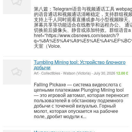
第八篇：Telegram语音与视频通话工具 webpage 
的语音通话和视频通话清晰稳定，支持群组视
支持上千人同时观看直播或参与小型视频聊天
屏幕共享等功能适合在线教学和远程办公。 通
切换前后摄像头、静音或添加特效。群组语音a
href="https://www.cbsnews.com/search/?
q=%8A%E5%A4%A9%E5%AE%A4%EF%BC%8
天室（Voice.
Tumbling Mining tool: Устройство блочного
добычи
Art - Collectibles
-
Watson (Victoria)
-
July 30, 2026
12.00 £
Falling Pickaxe — система видеослота с
цепными платежами Plunging Mining tool
— это игровой автомат, которая переносит
пользователей в обстановку подземного
добычи с точечной визуалью. Горный
молот, которая опускается на рабочее
поле, дробит модули к...