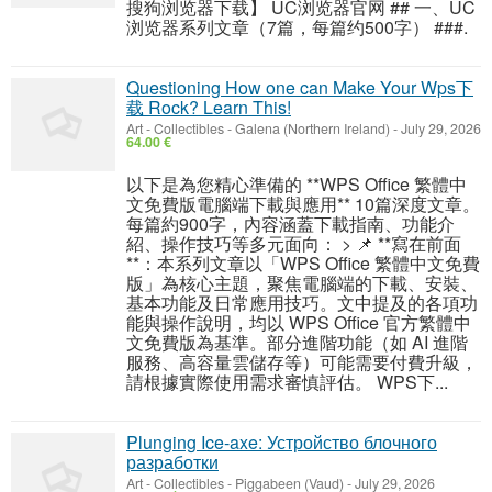
搜狗浏览器下载】 UC浏览器官网 ## 一、UC
浏览器系列文章（7篇，每篇约500字） ###.
Questioning How one can Make Your Wps下
载 Rock? Learn This!
Art - Collectibles
-
Galena (Northern Ireland)
-
July 29, 2026
64.00 €
以下是為您精心準備的 **WPS Office 繁體中
文免費版電腦端下載與應用** 10篇深度文章。
每篇約900字，內容涵蓋下載指南、功能介
紹、操作技巧等多元面向： > 📌 **寫在前面
**：本系列文章以「WPS Office 繁體中文免費
版」為核心主題，聚焦電腦端的下載、安裝、
基本功能及日常應用技巧。文中提及的各項功
能與操作說明，均以 WPS Office 官方繁體中
文免費版為基準。部分進階功能（如 AI 進階
服務、高容量雲儲存等）可能需要付費升級，
請根據實際使用需求審慎評估。 WPS下...
Plunging Ice-axe: Устройство блочного
разработки
Art - Collectibles
-
Piggabeen (Vaud)
-
July 29, 2026