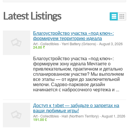
Latest Listings
Благоустройство участка «под ключ»:
формируем территорию идеала
Art - Collectibles
-
Yarri Battery (Grisons)
-
August 3, 2026
24.00 ₹
Благоустройство участка «под ключ»:
формируем зону идеала Мечтаете о
привлекательном, практичном и детально
спланированном участке? Мы выполняем
все этапы — от идеи до заключительной
мелочи. Садово‑парковое дизайн
начинается с набросочного чертежа и ...
Доступ к 1xbet — забудьте о запретах на
ваши любимые игры!
Art - Collectibles
-
Hall (Northern Territory)
-
August 1, 2026
191.00 £