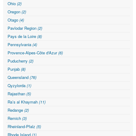
Ohio
(2)
Oregon
(2)
Otago
(4)
Pavlodar Region
(2)
Pays de la Loire
(8)
Pennsylvania
(4)
Provence-Alpes-Côte d'Azur
(6)
Puducherry
(2)
Punjab
(8)
Queensland
(76)
Qyzylorda
(1)
Rajasthan
(5)
Raʼs al Khaymah
(11)
Redange
(2)
Remich
(3)
Rheinland-Pfalz
(5)
Rhode Island
(1)