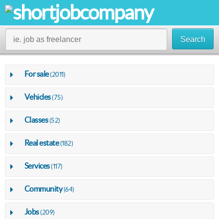
Search
For sale
(2011)
Vehicles
(75)
Classes
(52)
Real estate
(182)
Services
(117)
Community
(64)
Jobs
(209)