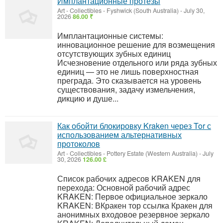
Имплантационные протезы
Art - Collectibles
-
Fyshwick (South Australia)
-
July 30,
2026
86.00 ₹
Имплантационные системы:
инновационное решение для возмещения
отсутствующих зубных единиц
Исчезновение отдельного или ряда зубных
единиц — это не лишь поверхностная
преграда. Это сказывается на уровень
существования, задачу измельчения,
дикцию и душе...
Как обойти блокировку Kraken через Tor с
использованием альтернативных
протоколов
Art - Collectibles
-
Pottery Estate (Western Australia)
-
July
30, 2026
126.00 £
Список рабочих адресов KRAKEN для
перехода: Основной рабочий адрес
KRAKEN: Первое официальное зеркало
KRAKEN: ВКракен тор ссылка Кракен для
анонимных входовое резервное зеркало