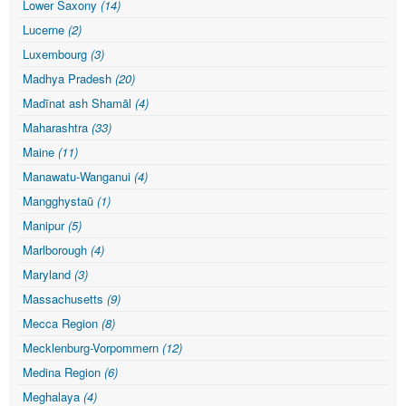
Lower Saxony
(14)
Lucerne
(2)
Luxembourg
(3)
Madhya Pradesh
(20)
Madīnat ash Shamāl
(4)
Maharashtra
(33)
Maine
(11)
Manawatu-Wanganui
(4)
Mangghystaū
(1)
Manipur
(5)
Marlborough
(4)
Maryland
(3)
Massachusetts
(9)
Mecca Region
(8)
Mecklenburg-Vorpommern
(12)
Medina Region
(6)
Meghalaya
(4)