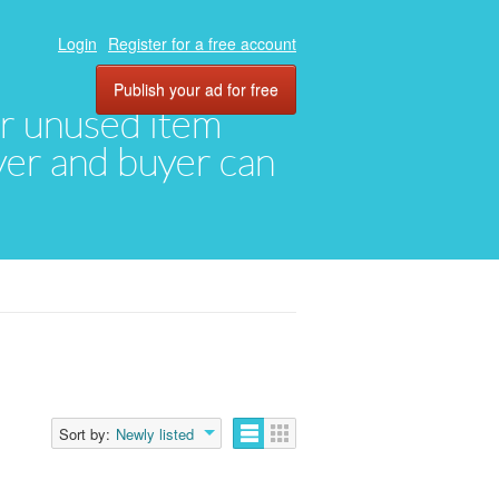
Login
Register for a free account
Publish your ad for free
eir unused item
oyer and buyer can
Sort by:
Newly listed