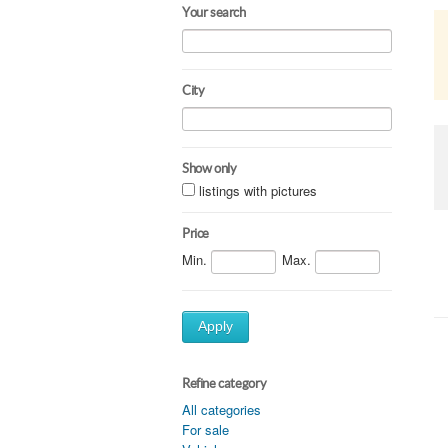
Your search
City
Show only
listings with pictures
Price
Min.
Max.
Apply
Refine category
All categories
For sale