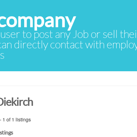
 user to post any Job or sell th
 can directly contact with empl
rs
Diekirch
- 1 of 1 listings
istings