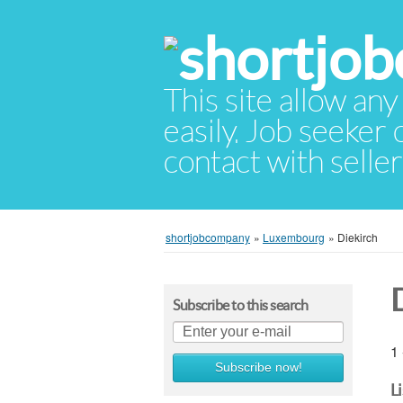
This site allow any
easily. Job seeker
contact with selle
shortjobcompany
»
Luxembourg
»
Diekirch
Subscribe to this search
1 
Subscribe now!
L