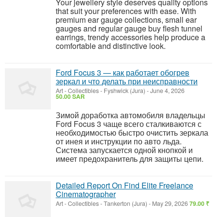
Your jewellery style deserves quality options
that suit your preferences with ease. With
premium ear gauge collections, small ear
gauges and regular gauge buy flesh tunnel
earrings, trendy accessories help produce a
comfortable and distinctive look.
Ford Focus 3 — как работает обогрев
зеркал и что делать при неисправности
Art - Collectibles
-
Fyshwick (Jura)
-
June 4, 2026
50.00 SAR
Зимой доработка автомобиля владельцы
Ford Focus 3 чаще всего сталкиваются с
необходимостью быстро очистить зеркала
от инея и инструкции по авто льда.
Система запускается одной кнопкой и
имеет предохранитель для защиты цепи.
Detailed Report On Find Elite Freelance
Cinematographer
Art - Collectibles
-
Tankerton (Jura)
-
May 29, 2026
79.00 ₹