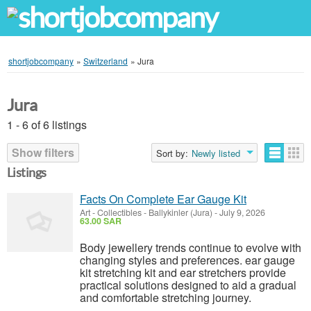
shortjobcompany
»
Switzerland
»
Jura
Jura
1 - 6 of 6 listings
Show filters
Sort by:
Newly listed
Listings
Facts On Complete Ear Gauge Kit
Art - Collectibles
-
Ballykinler (Jura)
-
July 9, 2026
63.00 SAR
Body jewellery trends continue to evolve with
changing styles and preferences. ear gauge
kit stretching kit and ear stretchers provide
practical solutions designed to aid a gradual
and comfortable stretching journey.