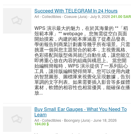
Succeed With TELEGRAM In 24 Hours
Art - Collectibles
-
Coeuve (Jura)
-
July 9, 2026
241.00 SAR
WPS 演示最大的魅力，在於其海量的 **「稻
殼範本庫」** webpage 。您無需從空白頁面
開始摸索，內建的範本庫涵蓋了從產品發表、
學術報告到商業計劃書等幾乎所有場景。只需
挑選一個與您主題契合的範本，主視覺風格、
色彩搭配與版型佈局就已自動生成，讓您能立
即將重心放在內容的組織與構思上。 當您開
始編輯簡報時，WPS 演示提供了一系列貼心
工具，讓排版編輯變得簡單。您可以使用內建
的智慧圖形、圖標庫來視覺化呈現數據，告別
單調的文字列表。如果需要插入影音等多媒體
素材，軟體的相容性也相當優異，能確保在播
放...
Buy Small Ear Gauges - What You Need To
Learn
Art - Collectibles
-
Boongary (Jura)
-
June 18, 2026
184.00 $