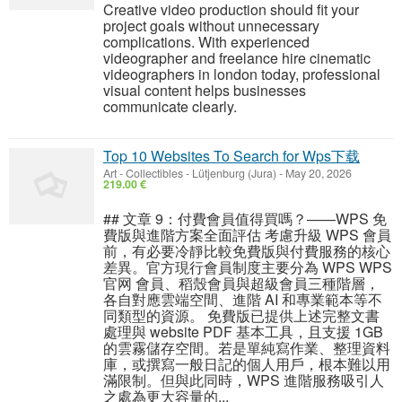
Creative video production should fit your
project goals without unnecessary
complications. With experienced
videographer and freelance hire cinematic
videographers in london today, professional
visual content helps businesses
communicate clearly.
Top 10 Websites To Search for Wps下载
Art - Collectibles
-
Lütjenburg (Jura)
-
May 20, 2026
219.00 €
## 文章 9：付費會員值得買嗎？——WPS 免
費版與進階方案全面評估 考慮升級 WPS 會員
前，有必要冷靜比較免費版與付費服務的核心
差異。官方現行會員制度主要分為 WPS WPS
官网 會員、稻殼會員與超級會員三種階層，
各自對應雲端空間、進階 AI 和專業範本等不
同類型的資源。 免費版已提供上述完整文書
處理與 website PDF 基本工具，且支援 1GB
的雲霧儲存空間。若是單純寫作業、整理資料
庫，或撰寫一般日記的個人用戶，根本難以用
滿限制。但與此同時，WPS 進階服務吸引人
之處為更大容量的...