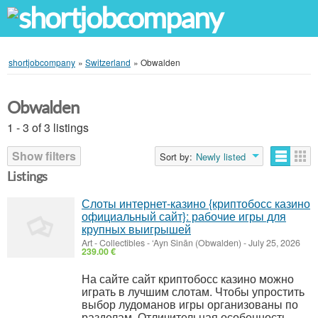
shortjobcompany
»
Switzerland
»
Obwalden
Obwalden
1 - 3 of 3 listings
Show filters
Sort by:
Newly listed
Listings
Слоты интернет-казино {криптобосс казино
официальный сайт}: рабочие игры для
крупных выигрышей
Art - Collectibles
-
‘Ayn Sinān (Obwalden)
-
July 25, 2026
239.00 €
На сайте сайт криптобосс казино можно
играть в лучшим слотам. Чтобы упростить
выбор лудоманов игры организованы по
разделам. Отличительная особенность –