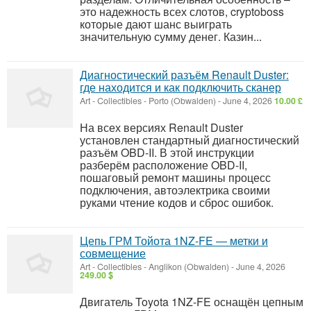
это надежность всех слотов, cryptoboss
которые дают шанс выиграть
значительную сумму денег. Казин...
Диагностический разъём Renault Duster:
где находится и как подключить сканер
Art - Collectibles
-
Porto (Obwalden)
-
June 4, 2026
10.00 £
На всех версиях Renault Duster
установлен стандартный диагностический
разъём OBD-II. В этой инструкции
разберём расположение OBD-II,
пошаговый ремонт машины процесс
подключения, автоэлектрика своими
руками чтение кодов и сброс ошибок.
Цепь ГРМ Тойота 1NZ-FE — метки и
совмещение
Art - Collectibles
-
Anglikon (Obwalden)
-
June 4, 2026
249.00 $
Двигатель Toyota 1NZ-FE оснащён цепным