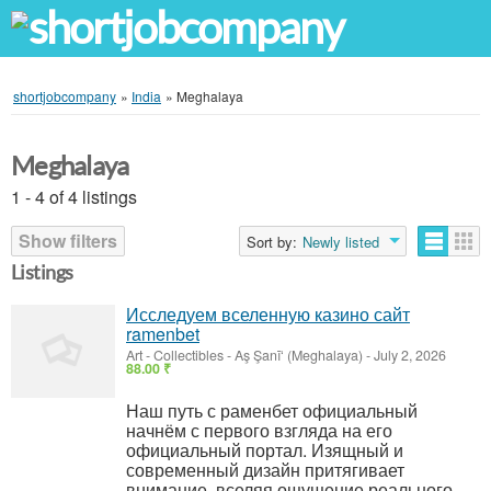
shortjobcompany
»
India
»
Meghalaya
Meghalaya
1 - 4 of 4 listings
Show filters
Sort by:
Newly listed
Listings
Исследуем вселенную казино сайт
ramenbet
Art - Collectibles
-
Aş Şanī‘ (Meghalaya)
-
July 2, 2026
88.00 ₹
Наш путь с раменбет официальный
начнём с первого взгляда на его
официальный портал. Изящный и
современный дизайн притягивает
внимание, вселяя ощущение реального