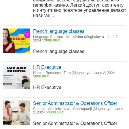
ramenbet казино. Легкий доступ к контенту
и интуитивно понятное управление делают
навигац...
French language classes
Language Classes
-
Mankāchar (Meghalaya)
-
June 2,
2024
12000.00 ₹
French language classes
HR Executive
Human Resource
-
Tura (Meghalaya)
-
June 2, 2024
2000.00 ₹
HR Executive
Senior Administrator & Operations Officer
Clerical - Administrative
-
Cherrapunji (Meghalaya)
-
June
2, 2024
50000.00 ₹
Senior Administrator & Operations Officer